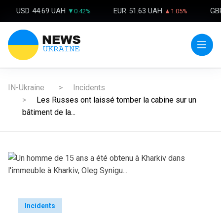
USD
44.69 UAH
EUR
51.63 UAH
GB
▼0.42%
▲1.05%
IN-Ukraine
Incidents
Les Russes ont laissé tomber la cabine sur un
bâtiment de la...
Incidents