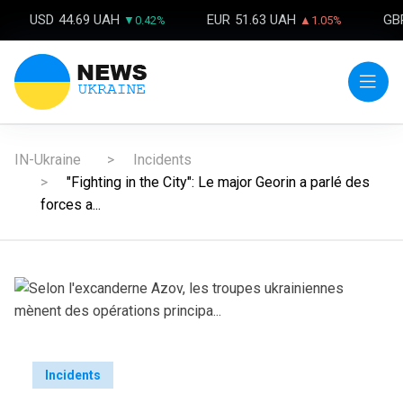
USD
44.69 UAH
EUR
51.63 UAH
GB
▼0.42%
▲1.05%
IN-Ukraine
Incidents
"Fighting in the City": Le major Georin a parlé des
forces a...
Incidents