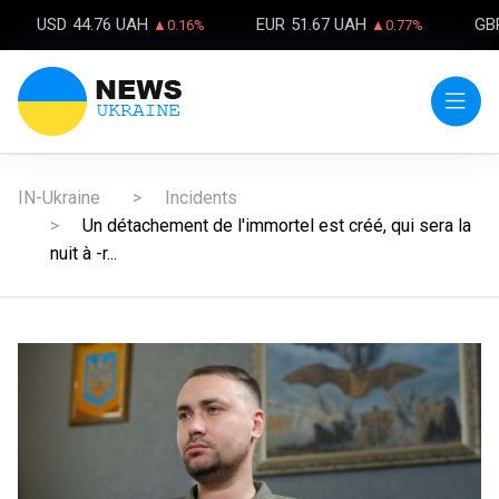
USD
44.76 UAH
EUR
51.67 UAH
GB
▲0.16%
▲0.77%
IN-Ukraine
Incidents
Un détachement de l'immortel est créé, qui sera la
nuit à -r...