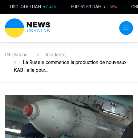
USD
44.69 UAH
EUR
51.63 UAH
GB
▼0.42%
▲1.05%
IN-Ukraine
Incidents
La Russie commence la production de nouveaux
KAB : elle pour...