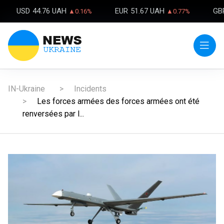
USD
44.76 UAH
EUR
51.67 UAH
GB
▲0.16%
▲0.77%
IN-Ukraine
Incidents
Les forces armées des forces armées ont été
renversées par l...