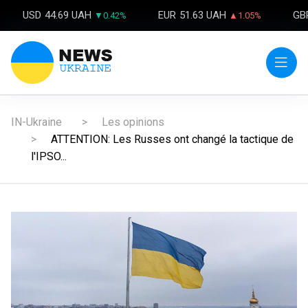
USD
44.69 UAH
EUR
51.63 UAH
GB
▼0.42%
▲1.05%
IN-Ukraine
Les opinions
ATTENTION: Les Russes ont changé la tactique de
l'IPSO...