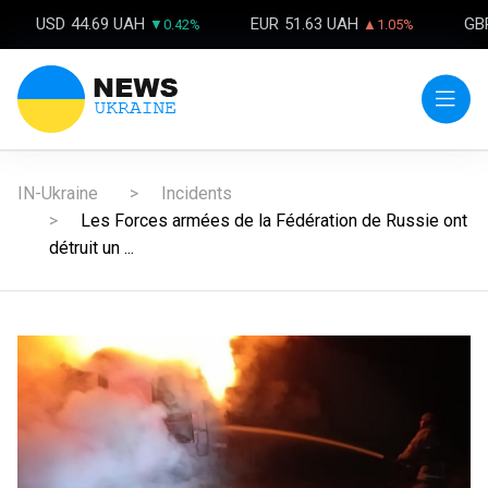
USD
44.69 UAH
EUR
51.63 UAH
GB
▼0.42%
▲1.05%
IN-Ukraine
Incidents
Les Forces armées de la Fédération de Russie ont
détruit un ...