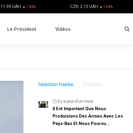
11.99 UAH
CZK
2.13 UAH
▲1.54%
▲1.04%
Le Président
Vidéos
Sélection fraîche
Populaire
il y a plus d'un mois
Il Est Important Que Nous
Produisions Des Armes Avec Les
Pays-Bas Et Nous Poursu...