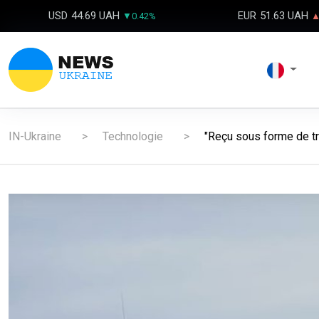
USD
44.69 UAH
EUR
51.63 UAH
▼0.42%
▲
IN-Ukraine
Technologie
"Reçu sous forme de tr