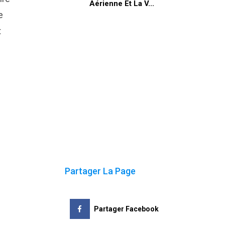
Aérienne Et La V...
e
t
Partager La Page
Partager Facebook