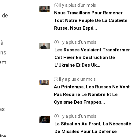
il y a plus d'un mois
Nous Travaillons Pour Ramener
s de
Tout Notre Peuple De La Captivité
Russe, Nous Espé...
 à
il y a plus d'un mois
Les Russes Voulaient Transformer
ins
Cet Hiver En Destruction De
ram.
L'Ukraine Et Des Uk...
il y a plus d'un mois
Au Printemps, Les Russes Ne Vont
Pas Réduire Le Nombre Et Le
e
Cynisme Des Frappes...
es
il y a plus d'un mois
La Situation Au Front, La Nécessité
De Missiles Pour La Défense
ire