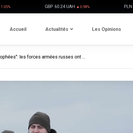
GBP
60.24 UAH
PLN
1.05%
▲0.98%
Accueil
Actualités
Les Opinions
ophées": les forces armées russes ont ...