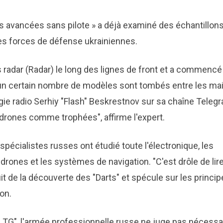
es avancées sans pilote » a déjà examiné des échantillon
es forces de défense ukrainiennes.
s radar (Radar) le long des lignes de front et a commencé
oi un certain nombre de modèles sont tombés entre les ma
ogie radio Serhiy "Flash" Beskrestnov sur sa chaîne Teleg
drones comme trophées", affirme l'expert.
spécialistes russes ont étudié toute l'électronique, les
rones et les systèmes de navigation. "C'est drôle de lir
 de la découverte des "Darts" et spécule sur les princip
on.
s TG", l'armée professionnelle russe ne juge pas nécessa