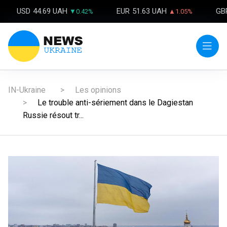
USD
44.69 UAH
EUR
51.63 UAH
GB
▼0.42%
▲1.05%
IN-Ukraine
Les opinions
Le trouble anti-sériement dans le Dagiestan
Russie résout tr...