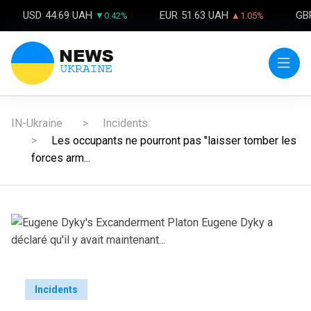
USD
44.69 UAH
EUR
51.63 UAH
GB
▼0.42%
▲1.05%
IN-Ukraine
Incidents
Les occupants ne pourront pas "laisser tomber les
forces arm...
Incidents