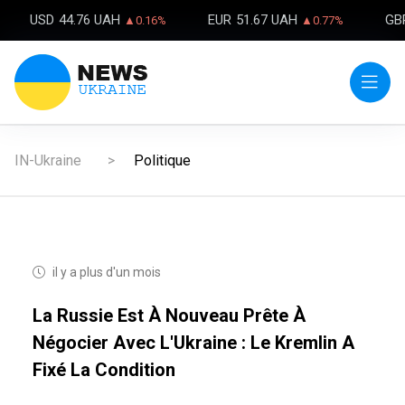
USD
44.76 UAH
EUR
51.67 UAH
GB
▲0.16%
▲0.77%
IN-Ukraine
Politique
il y a plus d'un mois
La Russie Est À Nouveau Prête À
Négocier Avec L'Ukraine : Le Kremlin A
Fixé La Condition